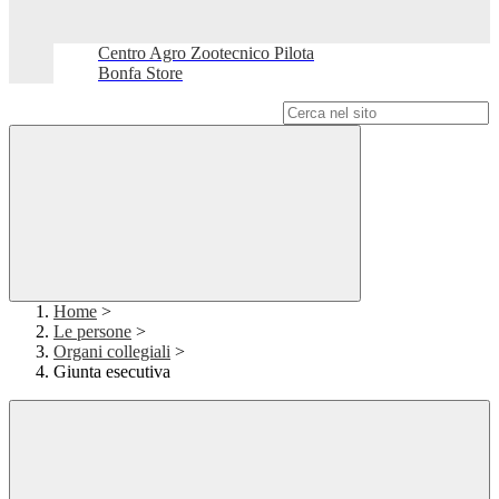
Centro Agro Zootecnico Pilota
Bonfa Store
Campo di ricerca per le pagine del sito
Home
>
Le persone
>
Organi collegiali
>
Giunta esecutiva