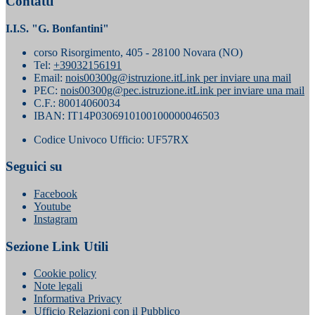
Contatti
I.I.S. "G. Bonfantini"
corso Risorgimento, 405 - 28100 Novara (NO)
Tel:
+39032156191
Email:
nois00300g@istruzione.it
Link per inviare una mail
PEC:
nois00300g@pec.istruzione.it
Link per inviare una mail
C.F.: 80014060034
IBAN: IT14P0306910100100000046503
Codice Univoco Ufficio: UF57RX
Seguici su
Facebook
Youtube
Instagram
Sezione Link Utili
Cookie policy
Note legali
Informativa Privacy
Ufficio Relazioni con il Pubblico