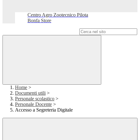
Centro Agro Zootecnico Pilota
Bonfa Store
Campo di ricerca per le pagine del sito
Home
>
Documenti utili
>
Personale scolastico
>
Personale Docente
>
Accesso a Segreteria Digitale